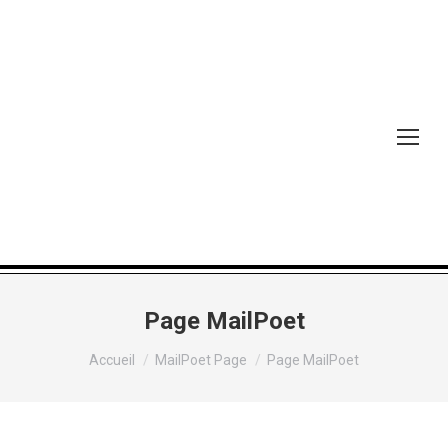
Page MailPoet
Vous êtes ici :
Accueil
MailPoet Page
Page MailPoet